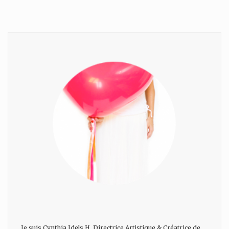
Je suis Cynthia Idels H, Directrice Artistique & Créatrice de