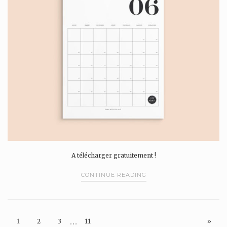
A télécharger gratuitement !
CONTINUE READING
…
1
2
3
11
»